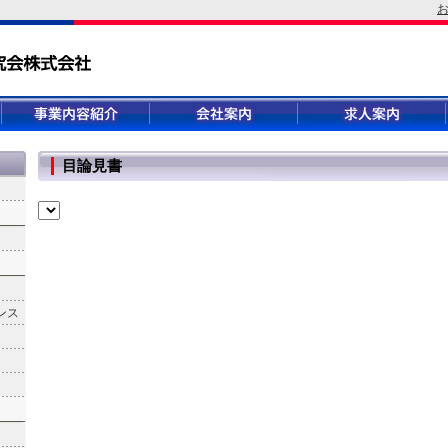
目論見書
ンス